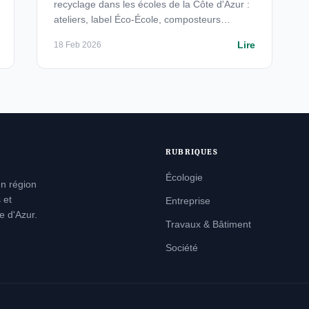
recyclage dans les écoles de la Côte d'Azur :
ateliers, label Éco-École, composteurs
scolaires et résultats mesurés.
Lire
18 Feb 2026
RUBRIQUES
Écologie
en région
 et
Entreprise
e d'Azur.
Travaux & Bâtiment
Société