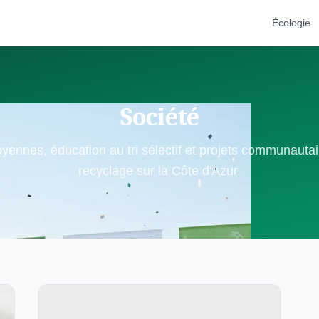
Écologie
Société
itoyennes, éducation au tri sélectif et projets communauta
recyclage sur la Côte d'Azur.